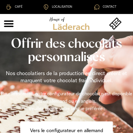
CAFÉ
LOCALISATION
CONTACT
Offrir des chocolats
personnalisés
Nos chocolatiers de la production en direct créent et
marquent votre chocolat frais individuel.
Pour le moment, notre configurateur de chocolat n’est disponible
qu’en allemand ou en anglais.
Veuillez choisir votre langue préférée :
Vers le configurateur en allemand