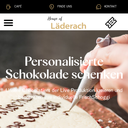
CAFÉ
FINDE UNS
KONTAKT
Personalisierte
Schokolade schenken
Unsere Chocolatiers der Live Produktion kreieren und
beschriften Ihre individuelle FrischSchoggi